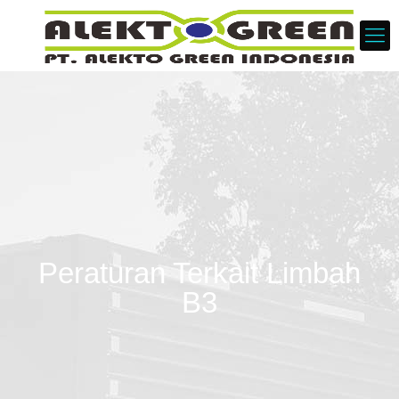
Peraturan Terkait Limbah
B3